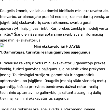
Daugelis žmonių vis labiau domisi kiniškais mini ekskavatoriais.
Nesvarbu, ar planuojate pradėti nedidelį kasimo darbų verslą, ar
įsigyti tokį ekskavatorių savo reikmėms, svarbu gerai
apsvarstyti, kaip jį pasirinkti. Kurį prekės ženklą ir modelį verta
rinktis? Šiandien išsamiai aptarsime svarbiausią informaciją
apie mini ekskavatorius.
1. Gamintojas, turintis realius gamybos pajėgumus
Pirmiausia reikėtų rinktis mini ekskavatorių gamintojo prekės
ženklą, turintį gamybos pajėgumus, o ne atsitiktinę prekybos
įmonę. Tai tiesiogiai susiję su garantiniu ir pogarantiniu
aptarnavimu po įsigijimo. Daugelis įmonių siūlo vienerių metų
garantiją, tačiau prekybos bendrovės dažnai neturi realių
techninio aptarnavimo galimybių, įskaitant atsarginių dalių
tiekimą, kai mini ekskavatorius sugenda.
Todėl pasirinkimas yra labai svarbus. Rekomenduojame