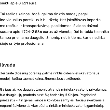
siekti apie 8 621 eurą.
Tai realios kainos, todėl galima rinktis modelį pagal
individualius poreikius ir biudžetą. Net įskaičiavus importo
mokesčius ir transportavimą, papildomos išlaidos dažnai
sudaro apie 1 724–2 586 eurus už vienetą. Dėl to tokia technika
tampa prieinama daugeliui žmonių, net ir tiems, kurie nedirba
šioje srityje profesionaliai.
Išvada
Jei turite didesnių poreikių, galima rinktis didesnį ekskavatoriaus
modelį, tačiau tuomet kaina, žinoma, bus aukštesnė.
Galiausiai, kuo daugiau žmonių atranda mini ekskavatorių privalumus,
tuo daugiau jų pradeda pirkti šią techniką iš Kinijos. Pagrindinė
priežastis – itin geras kainos ir kokybės santykis. Tačiau svarbiausia
nepamiršti vieno dalyko: būtina rinktis mini ekskavatorių gamintoją,