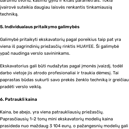
darbiniu svoriu, kasimo gyliu ir kitais parametrais. Tokia
įvairovė suteikia daugiau laisvės renkantis tinkamiausią
techniką.
5. Individualaus pritaikymo galimybės
Galimybė pritaikyti ekskavatorių pagal poreikius taip pat yra
viena iš pagrindinių priežasčių rinktis HUAYEE. Ši galimybė
ypač naudinga verslo savininkams.
Ekskavatorius gali būti nudažytas pagal įmonės įvaizdį, todėl
darbo vietoje jis atrodo profesionaliai ir traukia dėmesį. Tai
paprastas būdas sukurti savo prekės ženklo techniką ir greičiau
pradėti verslo veiklą.
6. Patraukli kaina
Kaina, be abejo, yra viena patraukliausių priežasčių.
Paprasčiausių 1–2 tonų mini ekskavatorių modelių kaina
prasideda nuo maždaug 3 104 eurų, o pažangesnių modelių gali