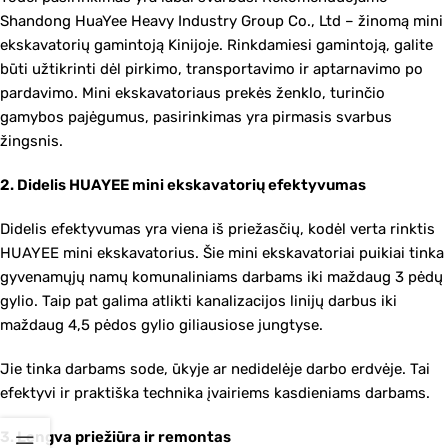
Shandong HuaYee Heavy Industry Group Co., Ltd – žinomą mini
ekskavatorių gamintoją Kinijoje. Rinkdamiesi gamintoją, galite
būti užtikrinti dėl pirkimo, transportavimo ir aptarnavimo po
pardavimo. Mini ekskavatoriaus prekės ženklo, turinčio
gamybos pajėgumus, pasirinkimas yra pirmasis svarbus
žingsnis.
2. Didelis HUAYEE mini ekskavatorių efektyvumas
Didelis efektyvumas yra viena iš priežasčių, kodėl verta rinktis
HUAYEE mini ekskavatorius. Šie mini ekskavatoriai puikiai tinka
gyvenamųjų namų komunaliniams darbams iki maždaug 3 pėdų
gylio. Taip pat galima atlikti kanalizacijos linijų darbus iki
maždaug 4,5 pėdos gylio giliausiose jungtyse.
Jie tinka darbams sode, ūkyje ar nedidelėje darbo erdvėje. Tai
efektyvi ir praktiška technika įvairiems kasdieniams darbams.
3. Lengva priežiūra ir remontas