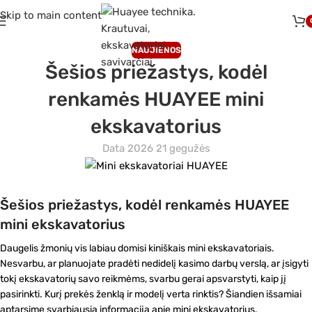
Skip to main content
NAUJIENOS
Šešios priežastys, kodėl
renkamės HUAYEE mini
ekskavatorius
Data 2026 21 gegužės
Šešios priežastys, kodėl renkamės HUAYEE
mini ekskavatorius
Daugelis žmonių vis labiau domisi kiniškais mini ekskavatoriais.
Nesvarbu, ar planuojate pradėti nedidelį kasimo darbų verslą, ar įsigyti
tokį ekskavatorių savo reikmėms, svarbu gerai apsvarstyti, kaip jį
pasirinkti. Kurį prekės ženklą ir modelį verta rinktis? Šiandien išsamiai
aptarsime svarbiausią informaciją apie mini ekskavatorius.