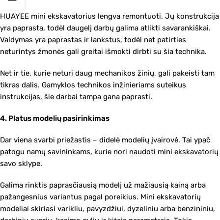
HUAYEE mini ekskavatorius lengva remontuoti. Jų konstrukcija
yra paprasta, todėl daugelį darbų galima atlikti savarankiškai.
Valdymas yra paprastas ir lankstus, todėl net patirties
neturintys žmonės gali greitai išmokti dirbti su šia technika.
Net ir tie, kurie neturi daug mechanikos žinių, gali pakeisti tam
tikras dalis. Gamyklos technikos inžinieriams suteikus
instrukcijas, šie darbai tampa gana paprasti.
4. Platus modelių pasirinkimas
Dar viena svarbi priežastis – didelė modelių įvairovė. Tai ypač
patogu namų savininkams, kurie nori naudoti mini ekskavatorių
savo sklype.
Galima rinktis paprasčiausią modelį už mažiausią kainą arba
pažangesnius variantus pagal poreikius. Mini ekskavatorių
modeliai skiriasi varikliu, pavyzdžiui, dyzeliniu arba benzininiu,