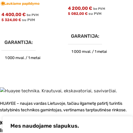
Laukiame papildymo
4 200,00
€
be PVM
5 082,00
€
su PVM
4 400,00
€
be PVM
5 324,00
€
su PVM
Siųsti Užklausą
Siųsti Užklausą
GARANTIJA
GARANTIJA
1 000 mval. / 1 metai
1 000 mval. / 1 metai
PAGAMINIMO METAI
PAGAMINIMO METAI
2026
2026
HUAYEE – naujas vardas Lietuvoje, tačiau ilgametę patirtį turintis
statybinės technikos gamintojas, vertinamas tarptautinėse rinkose.
Kategorijos
Mes naudojame slapukus.
Informacija