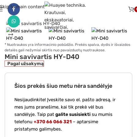
Skip to main content
Pradžia
Mini savivarčiai
Spustelėkite, norėdami padidinti
* Nuotraukos yra informacinio pobūdžio. Prekės spalva, dydis ir išvaizdos
detalės gali nežymiai skirtis nuo pavaizduotų nuotraukose.
Mini savivartis HY-D40
Pagal užsakymą
Šios prekės šiuo metu nėra sandėlyje
Nesijaudinkite! Įveskite savo el. pašto adresą, ir
mes jums pranešime, kai tik prekė vėl bus
sandėlyje. Taip pat
galite susisiekti
su mumis
telefonu
+370 66 066 321
– aptarsime
pristatymo galimybes.