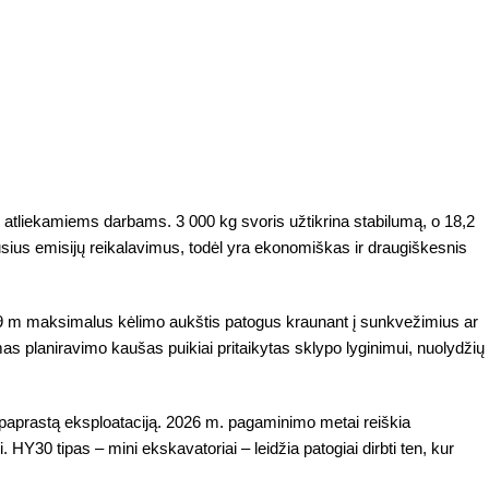
e atliekamiems darbams. 3 000 kg svoris užtikrina stabilumą, o 18,2
usius emisijų reikalavimus, todėl yra ekonomiškas ir draugiškesnis
3,9 m maksimalus kėlimo aukštis patogus kraunant į sunkvežimius ar
s planiravimo kaušas puikiai pritaikytas sklypo lyginimui, nuolydžių
paprastą eksploataciją. 2026 m. pagaminimo metai reiškia
Y30 tipas – mini ekskavatoriai – leidžia patogiai dirbti ten, kur