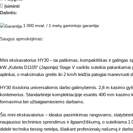
Įsiminti
Dalintis:
1 000 mval. / 1 metų gamintojo garantija
Saugus apmokėjimas:
Mini ekskavatorius HY30 – tai patikimas, kompaktiškas ir galingas sp
kW „Kubota D1105“ (Japonija) Stage V variklis suteikia pakankamai ga
aplinkai, o maksimalus greitis iki 2 km/h leidžia patogiai manevruoti d
HY30 išsiskiria universaliomis darbo galimybėmis. 2,8 m kasimo gyli
konteinerius. Standartinėje komplektacijoje esantis 400 mm kasimo k
formavimui bei užbaigiamiesiems darbams.
Šis mini ekskavatorius – idealus pasirinkimas rangovams, statybini
naujausius techninius sprendimus ir ilgaamžiškumą, o suteikiama 1 000 
didelė technika tiesiog netelpa, išlaikant profesionalų našumą ir darb