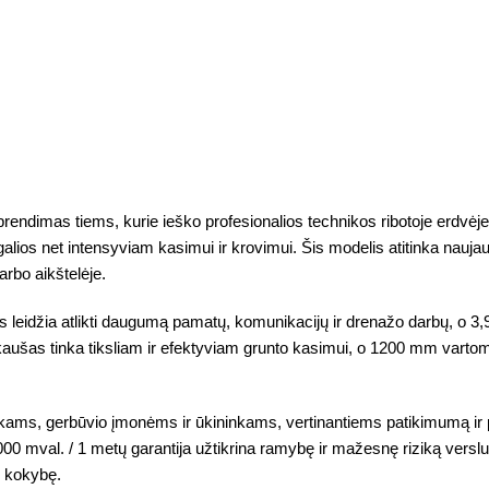
rendimas tiems, kurie ieško profesionalios technikos ribotoje erdvėj
lios net intensyviam kasimui ir krovimui. Šis modelis atitinka nauja
arbo aikštelėje.
s leidžia atlikti daugumą pamatų, komunikacijų ir drenažo darbų, o 
aušas tinka tiksliam ir efektyviam grunto kasimui, o 1200 mm vartoma
nkams, gerbūvio įmonėms ir ūkininkams, vertinantiems patikimumą ir 
mval. / 1 metų garantija užtikrina ramybę ir mažesnę riziką verslui. H
o kokybę.