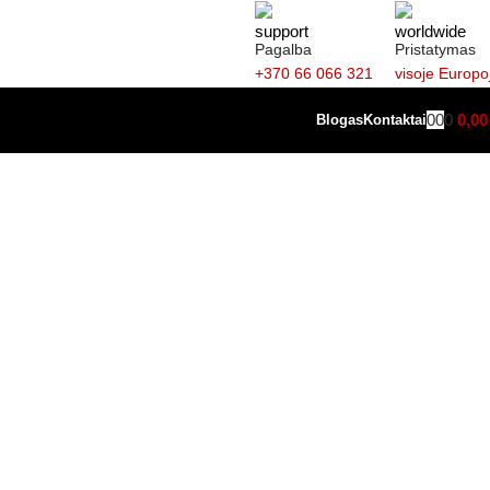
Pagalba
Pristatymas
+370 66 066 321
visoje Europo
0
0
0
0,0
Blogas
Kontaktai