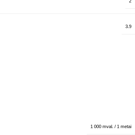
2
3.9
1 000 mval. / 1 metai