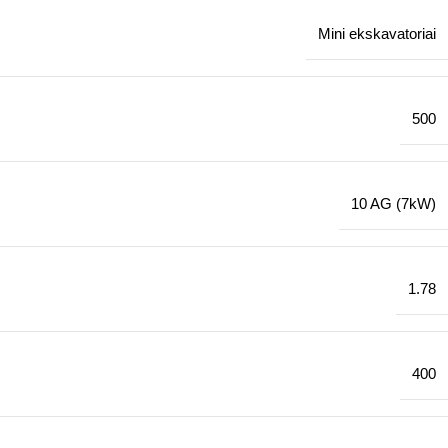
Mini ekskavatoriai
500
10 AG (7kW)
1.78
400