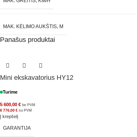
MAK. GREITIS, KM/H
MAK. KĖLIMO AUKŠTIS, M
Panašus produktai
Mini ekskavatorius HY12
Turime
5 600,00
€
be PVM
6 776,00
€
su PVM
Į krepšelį
GARANTIJA