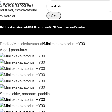
Skip to main content
Ieškoti
INI Ekskavatoriai
MINI Krautuvai
MINI Savivarčiai
Priedai
Pradžia
Mini ekskavatoriai
Mini ekskavatorius HY30
Atgal į produktus
Spustelėkite, norėdami padidinti